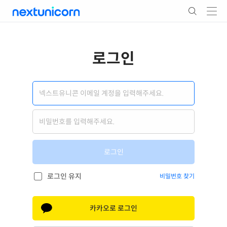
로그인
로그인
로그인 유지
비밀번호 찾기
카카오로 로그인