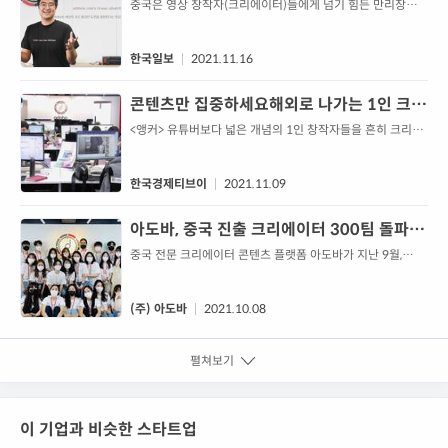
전문 MCN 아도바의 안준한 대표
중국은 영상 창작자(크리에이터)들에게 넘기 힘든 만리장성처
럼 난공불락의 성이다. 정부의 까다로운 규제 때문에 진출이
힘들기 때문이다. 오죽하면 전세계적인 영상 플랫폼 유튜브도
중국에 진출하지 못했다. 그렇다고 포기할 수는 없다. 14억 인
한국일보
2021.11.16
구가 도사린 거대한 시장이기 때문이다. 유튜브가 빠진 중국
의 영상 플랫폼 시장은 따위하오, 도우인, 비리비리, 샤오홍슈
콘텐츠만 집중하세요해외로 나가는 1인 크리
에이터 벤처매거진
<앵커> 유튜버보다 넓은 개념의 1인 창작자들을 흔히 크리에
이터라고 합니다. 최근 크리에이터들이 각광받으면서 기업이
가진 기술력과 자본력이 집결되고 있습니다. 콘텐츠 기획 단
계부터 빅데이터를 활용하는가 ...
한국경제티브이
2021.11.09
아도바, 중국 진출 크리에이터 300팀 돌파…
총 구독자 수 889만 명, 운영 채널 810개
중국 전문 크리에이터 콘텐츠 플랫폼 아도바가 지난 9월,
MCN 출범 2년만에 중국 진출 크리에이터 300팀을 돌파했
다. 지난 4월 200명 달성 이후 5개월만의 성과다. 특히, 작년
8월부터 양적 성장 전략을 본격적으로 추진하면서, 크리에이
(주) 아도바
2021.10.08
터 300팀과 더불어 총 구독자 수 889만명과 총 운영 채널
810개를 달성하는 등, 아도바는 중국 온라인 영상 시장 진출
펼쳐보기
의 교두보로 자리잡았다. 아도바가 급격한 성장을 이룬 배경
으로는 20년 이상 중국 관련...
이 기업과 비슷한 스타트업