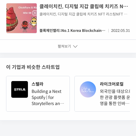
클레이치킨, 디지털 지갑 클립에 치키즈 NFT
리스팅
클레이치킨, 디지털 지갑 클립에 치키즈 NFT 리스팅NFT 기
반 소셜 플랫폼 치키농장을 운영하는 캐리(대표: 권준호)가 카
카오의 블록체인 계열사인 그라운드X가 자체 개발한 디지털
자산 지갑 서비스 클립(Klip)에 클레이치킨 V2 - 치키즈 NFT
블록체인밸리::No.1 Korea Blockchain &
2022.05.31
리스팅을 완료했다고 31일 밝혔다.클레이치킨은 치킨에 진심
Fintech Media
인 이들을 위한 NFT 커뮤니티로, 캐리가 지난 9월 런칭한 클
펼쳐보기
레이튼(Klaytn)기반 프로젝트이다. 메타콩즈, 메타토이드래
곤즈, 에코버스, 클레...
이 기업과 비슷한 스타트업
스텔라
라이크어로컬
Building a Next
외국인을 대상으로
Spotify | for
한 관광 플랫폼 운
Storytellers and
영을 통한 인바운
Creativity
드 시장을 선점하
고자 합니다.