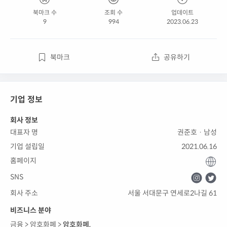
북마크 수
조회 수
업데이트
9
994
2023.06.23
북마크
공유하기
기업 정보
회사 정보
대표자 명
권준호 · 남성
기업 설립일
2021.06.16
홈페이지
SNS
회사 주소
서울 서대문구 연세로2나길 61
비즈니스 분야
금융 >
암호화폐 >
암호화폐
,