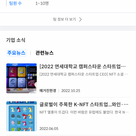
팀원 수
1~10명
팀 정보 더 보기
기업 소식
주요뉴스
관련뉴스
[2022 연세대학교 캠퍼스타운 스타트업
CEO] NFT 소셜 플랫폼 ‘치키농장’ 서비스하
[2022 연세대학교 캠퍼스타운 스타트업 CEO] NFT 소셜 플
랫폼 ‘치키농장’ 서비스하는 스타트업 캐리, 이진호 기자, 스타
는 스타트업 캐리
트업 ceo
매거진한경
2022.10.25
글로벌이 주목한 K-NFT 스타트업...와인·게
임·쇼트폼로 EU 투자자 홀렸다
NFT 열풍이 뜨겁다. 이런 바람은 유럽에도 불었다. 한국 NFT
스타트업의 글로벌 피칭(기업설명회)을 통해서다. KOTRA는
룩셈부르크에서 열린 IT 국제 콘퍼런스 ‘핀버스포럼 룩셈부르
크(Finverseforum)
2022.06.05