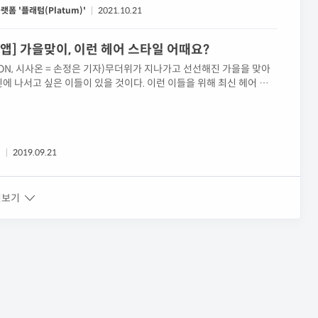
어샵…
폼 '플래텀(Platum)'
2021.10.21
천 앱] 가을맞이, 이런 헤어 스타일 어때요?
ON, 시사온 = 손정은 기자)무더위가 지나가고 선선해진 가을을 맞아
에 나서고 싶은 이들이 있을 것이다. 이런 이들을 위해 최신 헤어 트렌
 나와 맞는 헤어 스타일 추천, 미용실 예약까지 가능한 앱들을 ＜시사
다.# 카카오헤어샵카카오헤어샵은 최신 스타일 정보 제공부터 헤어
도와주는 앱이다.더욱더 쉽고 빠른 헤어샵 예약을 '퀵 버튼'이 제공되
 인기 높은 헤어샵...
)
2019.09.21
쳐보기