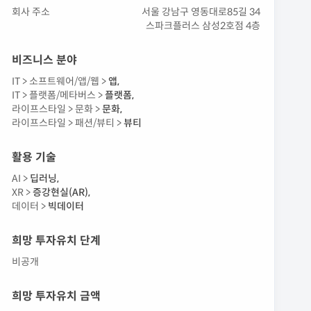
회사 주소
서울 강남구 영동대로85길 34
스파크플러스 삼성2호점 4층
비즈니스 분야
IT >
소프트웨어/앱/웹 >
앱
,
IT >
플랫폼/메타버스 >
플랫폼
,
라이프스타일 >
문화 >
문화
,
라이프스타일 >
패션/뷰티 >
뷰티
활용 기술
AI >
딥러닝
,
XR >
증강현실(AR)
,
데이터 >
빅데이터
희망 투자유치 단계
비공개
희망 투자유치 금액