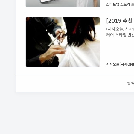
담 등 유명 헤
스타트업 스토리 플랫
[2019 추
(시사오늘, 시사
헤어 스타일 변신
드를 알려주거나
오늘＞이 모아봤
샵 예약을 쉽게 
며 내 주변에 있는
시사오늘(시사ON
펼