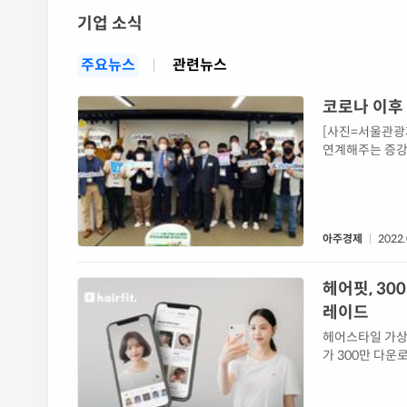
기업 소식
주요뉴스
관련뉴스
[사진=서울관광
연계해주는 증강현
라할 수 있는 인..
아주경제
2022.
헤어핏, 30
레이드
헤어스타일 가상
가 300만 다
타일 가상체험 기
가상체험 기능을