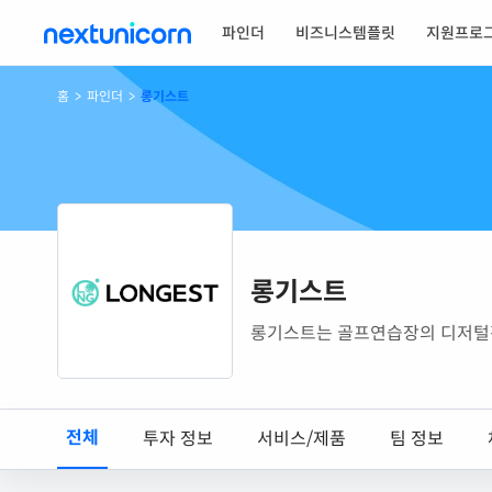
파인더
비즈니스템플릿
지원프로
홈
>
파인더
>
롱기스트
롱기스트
롱기스트는 골프연습장의 디저털전환
전체
투자 정보
서비스/제품
팀 정보