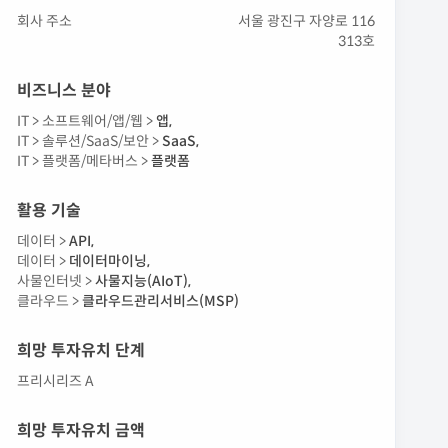
회사 주소
서울 광진구 자양로 116
313호
비즈니스 분야
IT >
소프트웨어/앱/웹 >
앱
,
IT >
솔루션/SaaS/보안 >
SaaS
,
IT >
플랫폼/메타버스 >
플랫폼
활용 기술
데이터 >
API
,
데이터 >
데이터마이닝
,
사물인터넷 >
사물지능(AIoT)
,
클라우드 >
클라우드관리서비스(MSP)
희망 투자유치 단계
프리시리즈 A
희망 투자유치 금액