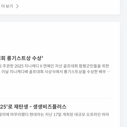
 더 보기
프대회 롱기스트상 수상'
최 주관한 2025 지니캐디 X 연예인 자선 골프대회 함평군민들을 위한
. 이날 지니캐디배 골프대회 시상식에서 롱기스트상을 수상한 배우 이
.올해 처음 열린 '지니캐디배 연예인 자선 골프대회'는 배우, 가수,
025'로 재탄생 - 생생비즈플러스
성황리에 마무리됐다.현대차는 지난 17일 개최된 대규모 오프라인 마라