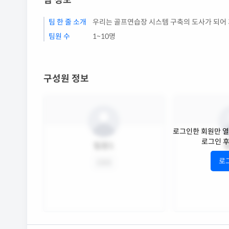
팀 정보
팀 한 줄 소개
우리는 골프연습장 시스템 구축의 도사가 되어
팀원 수
1~10명
구성원 정보
로그인한 회원만 열
로그인 
팀원1
로
CEO
책