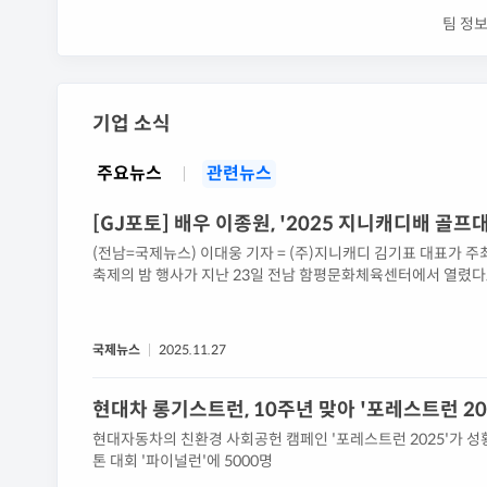
팀 정보
기업 소식
주요뉴스
관련뉴스
[GJ포토] 배우 이종원, '2025 지니캐디배 골
(전남=국제뉴스) 이대웅 기자 = (주)지니캐디 김기표 대표가 주
축제의 밤 행사가 지난 23일 전남 함평문화체육센터에서 열렸다
종원이 함평군체육회 박종희 회장과 함께 기념 포즈를 취하고 있다
개그맨 30명과 함평군민을 포함한 일반 참가자 70여명 ...
국제뉴스
2025.11.27
현대차 롱기스트런, 10주년 맞아 '포레스트런 2
현대자동차의 친환경 사회공헌 캠페인 '포레스트런 2025'가 
톤 대회 '파이널런'에 5000명