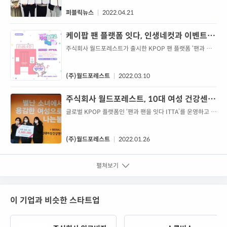
를 함께 진행한다.퍼블릭뉴스는 21일 강남구 본사에서 이들
업체와 업무협약을 체결하고, 한국 문화, K-POP, 한국 화장품
퍼블릭뉴스
2022.04.21
등 뷰티 산업과 패션, 라이프 등 한류 문화를 세계에 알리며 아
이돌 팬들의 니즈를 만족하는 K-BEAUTY 아이돌 커버 매거진
케이팝 팬 플랫폼 잇다, 인생네컷과 이벤트 진
을 발행하기로 했다.프로젝트퀘스천은 사회의제를 다루는 공
행
주식회사 월드포레스트가 출시한 KPOP 팬 플랫폼 ‘팬과 팬
익 프로젝트를 진행하는 크라우...
을 잇다 ITTA’ 어플리케이션이 인생네컷과 함께 팬이벤트를
진행한다고 지난 8일 밝혔다. 잇다에서 진행되는 4월 이벤트
는 인생네컷과 콜라보하여 내 아티스트를 위한 프레임을 전국
(주)월드포레스트
2022.03.10
인생네컷 매장에서 만나볼 수 있는 이벤트이다. 회원들은 앱
내 미션활동을 통해 3월 2주간 자신의 아티스트에게 투표할
주식회사 월드포레스트, 10대 여성 건강센터
수 있다. 투표 마감 후 전체에서 가장 많은 표를 얻은 1•2위 아
나는봄센터에 의류물품 기부
글로벌 KPOP 플랫폼인 ‘팬과 팬을 잇다 ITTA’를 운영하고 있
티스트에게는 혜택이 주어진다....
는 주식회사 월드포레스트가 지난 1월 25일 서울 마포구 소재
의 서울시립십대여성건강센터 나는봄센터에 250만원 상당의
의류∙잡화물품을 전달했다고 26일 밝혔다. 2013년 서울시로
(주)월드포레스트
2022.01.26
부터 위탁받아 전국 최초로 운영되고 있는 십대여성건강센터
인 ‘서울시립십대여성건강센터 나는봄센터’는 가출과 성매매
펼쳐보기
위기에 노출되어 신체적, 정신적 질병에 취약해진 십대여성을
보호, 지원하기 위한 곳이다. 주식회...
이 기업과 비슷한 스타트업