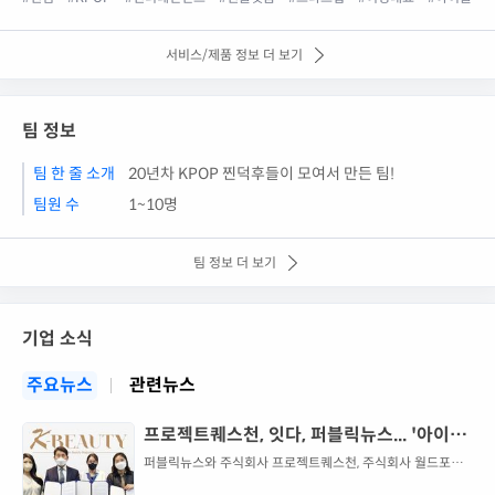
서비스/제품 정보 더 보기
팀 정보
팀 한 줄 소개
20년차 KPOP 찐덕후들이 모여서 만든 팀!
팀원 수
1~10명
팀 정보 더 보기
기업 소식
주요뉴스
관련뉴스
프로젝트퀘스천, 잇다, 퍼블릭뉴스... '아이돌
커버 K-BEAUTY (케이뷰티) 발행' 업무 협약
퍼블릭뉴스와 주식회사 프로젝트퀘스천, 주식회사 월드포레
스트가 한류문화 잡지 K-BEAUTY (케이뷰티) 발행 프로젝트
체결