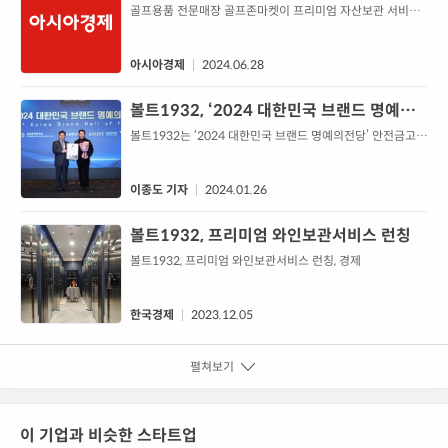
벤트 - 아시아경제
골프용품 전문매장 골프존마켓이 프리미엄 자산보관 서비스
를 제공하는 ‘볼트1932’와 협업한다. 7월 1일부터 9월 30일
까지 최대 150만원 상당의 볼트1932 금고 ...
아시아경제
2024.06.28
볼트1932, ‘2024 대한민국 브랜드 명예의
전당’ 안전금고 서비스부문 수상
볼트1932는 ‘2024 대한민국 브랜드 명예의전당’ 안전금고
서비스 부문에서 1위를 수행했다고 26일 밝혔다.산업정책연
구원(IPS)이 주관하고, 산업통상자원부가 후원하는 ‘2024 대
한민국 브랜드 명예의전당’은 경영실적, 고객만족, 브랜드가치
이종도 기자
2024.01.26
등 종합적인 평가를 통해 각 산업별로 소
볼트1932, 프리미엄 와인보관서비스 런칭
볼트1932, 프리미엄 와인보관서비스 런칭, 경제
한국경제
2023.12.05
펼쳐보기
이 기업과 비슷한 스타트업