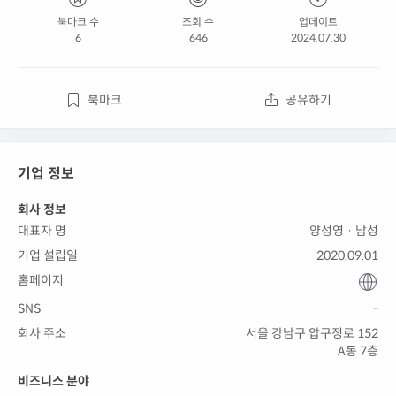
북마크 수
조회 수
업데이트
6
646
2024.07.30
북마크
공유하기
기업 정보
회사 정보
대표자 명
양성영 · 남성
기업 설립일
2020.09.01
홈페이지
SNS
-
회사 주소
서울 강남구 압구정로 152
A동 7층
비즈니스 분야