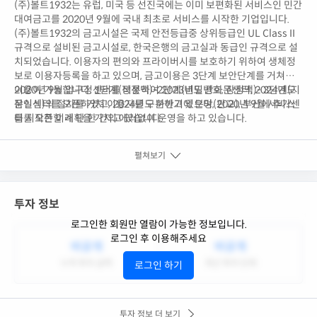
(주)볼트1932는 유럽, 미국 등 선진국에는 이미 보편화된 서비스인 민간
대여금고를 2020년 9월에 국내 최초로 서비스를 시작한 기업입니다.
(주)볼트1932의 금고시설은 국제 안전등급중 상위등급인 UL Class II
규격으로 설비된 금고시설로, 한국은행의 금고실과 동급인 규격으로 설
치되었습니다. 이용자의 편의와 프라이버시를 보호하기 위하여 생체정
보로 이용자등록을 하고 있으며, 금고이용은 3단계 보안단계를 거쳐야
이용이 가능합니다. 1단계(장정맥)-2단계(비밀번호, 장정맥)- 3단계(지
2020년 9월 압구정센터를 비롯하여 2023년도 광화문센터, 2024년도
문인식)의 절차를 거쳐 이용자를 구분하고 있으며, 2020년 9월 서비스
잠실센터를 오픈하였고, 2024년도 하반기에 분당(판교), 부산에 추가센
를 시작한 이래 단 한 건의 에러없이 운영을 하고 있습니다.
터를 오픈할 계획을 가지고 있습니다.
펼쳐보기
투자 정보
로그인한 회원만 열람이 가능한 정보입니다.
로그인 후 이용해주세요
비공개
비공개
누적 투자 금액
최근 투자 단계
로그인 하기
투자 정보 더 보기