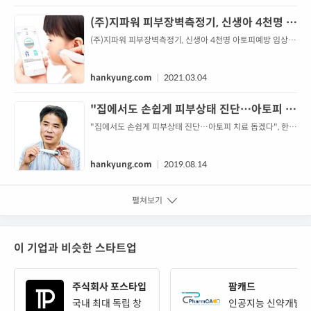
기술력과 끊임없는 연구 개발로 거침없는 행보를 주목받고 있
는 사물인터넷(IoT) 기반 스킨케어 기업인 지파워의 ‘비대면
(주)지파워 피부장벽측정기, 신생아 4천명 아
피부임상시험 측정기’가 중소벤처기업부의 기술혁신과제로
토피예방 임상시험 연구도구 선정
(주)지파워 피부장벽측정기, 신생아 4천명 아토피예방 임상시
선정되며 우수한 기술력을 다시 한번 인...
험 연구도구 선정, 경제
hankyung.com
2021.03.04
"집에서도 손쉽게 피부상태 진단…아토피 치
료 돕겠다"
"집에서도 손쉽게 피부상태 진단…아토피 치료 돕겠다", 한창
희 지파워 대표 "J&J 공모전 후 글로벌서 러브콜 대규모 투자
유치로 도약 발판"
hankyung.com
2019.08.14
펼쳐보기
이 기업과 비슷한 스타트업
주식회사 포스타입
팜캐드
국내 최대 독립 창
인공지능 신약개발