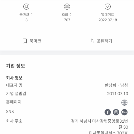
북마크 수
조회 수
업데이트
3
707
2022.07.18
북마크
공유하기
기업 정보
회사 정보
대표자 명
한창희 · 남성
기업 설립일
2011.07.13
홈페이지
SNS
회사 주소
경기 하남시 미사강변중앙로31번
길 30
미사동일넥서스 702호