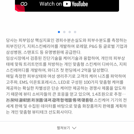
당사는 피부임상 핵심지표인 경피수분손실도와 피부수분도를 측정하는
피부진단기, 지피스킨베리어를 개발하여 로레알, P&G 등 글로벌 기업과
삼성병원, 스탠포드 등 유명병원에 공급한다.
임상시장에서 검증된 진단기술을 케어기술과 융합하여, 개인의 피부상
태에 맞춰 트리트먼트를 처방하는 개인 맞춤형 스킨케어 디바이스, 지피
스킨레머디를 개발하여, 와디즈 첫 펀딩에서 2억을 달성했다.
매일 측정한 피부상태와 여성 생리주기로 고객의 케어 니즈를 파악하여
고주파, EMS, 이온토포레시스, LED로 구성된 100가지 맞춤형 케어를
제공하는 확실한 차별성은 단순 케어만 제공하는 경쟁사 제품을 압도하
기 때문에 뷰티 소비자들의 큰 호응을 얻고 있으며, 1.4조원으로 추정되
는 국내 뷰티기기 시장에서 급격한 성장이 기대된다.
기존의 글로벌 화장품 고객과의 협력을 통해 맞춤형 스킨케어 기기의 전
세계 판매 및 수집된 데이터를 바탕으로 맞춤 화장품까지 판매를 계획하
는 개인 맞춤형 뷰티테크 선도회사이다.
펼쳐보기