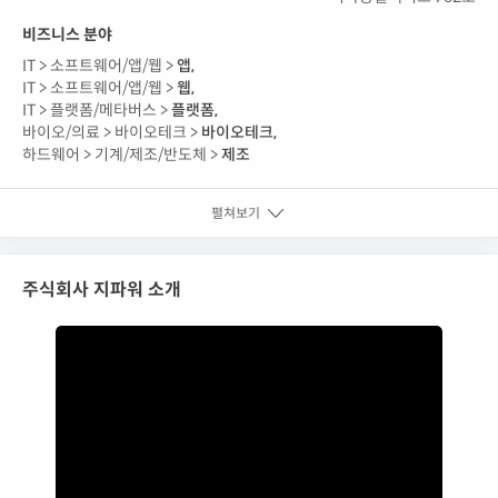
비즈니스 분야
IT >
소프트웨어/앱/웹 >
앱
,
IT >
소프트웨어/앱/웹 >
웹
,
IT >
플랫폼/메타버스 >
플랫폼
,
바이오/의료 >
바이오테크 >
바이오테크
,
하드웨어 >
기계/제조/반도체 >
제조
펼쳐보기
주식회사 지파워 소개