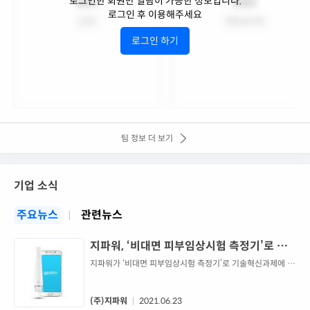
로그인한 회원만 열람이 가능한 정보입니다.
팀원1
팀원2
로그인 후 이용해주세요
CEO
책임심사역
로그인 하기
팀 정보 더 보기
기업 소식
주요뉴스
관련뉴스
지파워, ‘비대면 피부임상시험 측정기’로 기
술혁신과제 선정
지파워가 ‘비대면 피부임상시험 측정기’로 기술혁신과제에 선
정됐다고 지난 22일 밝혔다. 코로나19의 영향으로 집중적으
로 주목받기 시작해 성장세가 그칠 줄 모르는 업계 중 하나가
바로 ‘홈케어 뷰티 디바이스’ 관련 업계다. 그중에서도 탄탄한
(주)지파워
2021.06.23