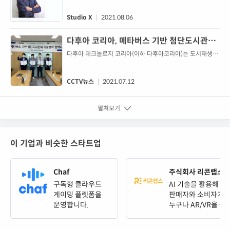
Studio X
2021.08.06
다후아 코리아, 메타버스 기반 첨단도시관제
기술협력 협약식 체결
다후아 테크놀로지 코리아(이하 다후아코리아)는 도시재생안
전협회(CRSA), 스튜디오엑스코, 스마트시티코리아와 기술협
력을 위한 업무 협약식을 지난 9일 다후아코리아 사무실에서
체결했다.최근에 확장 이전한 다후아코리아 사무실에서 진행
CCTV뉴스
2021.07.12
된 이날 협약식은 다후아코리아 백인수 팀장, 도시재생안전협
회 오세기 사무총장, 스튜디오엑스코 김정석 대표, 스마트시티
펼쳐보기
코리아 주남진 대표 등 주요 관계자들이 참석한 가운데 진행
되었다. 이번 협약을 통해 스튜디오엑스코의 메타버...
이 기업과 비슷한 스타트업
Chaf
주식회사 리콘랩스
구독형 클라우드
AI 기술을 활용해
게이밍 플렛폼을
판매자와 소비자가
운영합니다.
누구나 AR/VR을
쉽고 빠르게 사용
할 수 있도록 합니