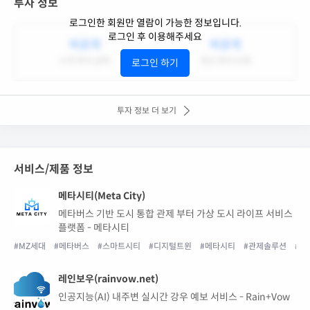
투자 정보
로그인한 회원만 열람이 가능한 정보입니다.
로그인 후 이용해주세요
비공개
비공개
누적 투자 금액
최근 투자 단계
로그인 하기
투자 정보 더 보기
서비스/제품 정보
메타시티(Meta City)
메타버스 기반 도시 통합 관제 부터 가상 도시 라이프 서비스
플랫폼 - 메타시티
#MZ세대
#메타버스
#스마트시티
#디지털트윈
#메타시티
#관제솔루션
#통
레인보우(rainvow.net)
인공지능(AI) 내주변 실시간 강우 예보 서비스 - Rain+Vow