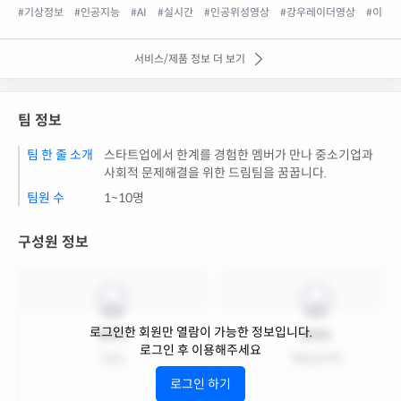
#기상정보
#인공지능
#AI
#실시간
#인공위성영상
#강우레이더영상
#이동
서비스/제품 정보 더 보기
팀 정보
팀 한 줄 소개
스타트업에서 한계를 경험한 멤버가 만나 중소기업과
사회적 문제해결을 위한 드림팀을 꿈꿉니다.
팀원 수
1~10명
구성원 정보
로그인한 회원만 열람이 가능한 정보입니다.
팀원1
팀원2
로그인 후 이용해주세요
CEO
책임심사역
로그인 하기