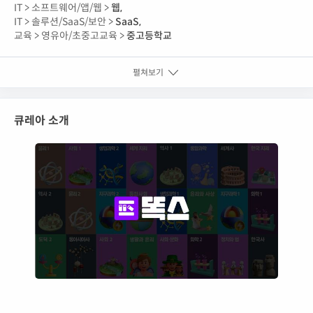
IT >
소프트웨어/앱/웹 >
웹
,
IT >
솔루션/SaaS/보안 >
SaaS
,
교육 >
영유아/초중고교육 >
중고등학교
펼쳐보기
큐레아 소개