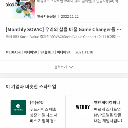
출시... 중·고등 사회탐구 과목 콘텐츠 맞춤
에듀테크 스타트업 큐레아(대표 김의연)가 인공지능(AI) 학습
구독 서비스로 직무교...
큐레이션 서비스 ‘똑똑’을 정식 오픈했다.똑똑은 중·고등학생
추천
을 대상으로 자신의 관심사와 학습 수준에 맞는 사회탐구 과
목 콘텐츠를 모아 볼 수 있는 구독형 서비스다. 총 17종의 교
인공지능신문
2022.11.22
과서를 바탕으로 기획, 제작된 다양한 학습 자료를 제공한다.
큐레아는 이번 똑똑 정식 출시에 맞춰 시스템에 몇 가지 변화
[Monthly SOVAC] 우리의 삶을 바꿀 Game Changer를 찾
를 줬다. 가장 눈에 띄는 점은 바로 콘텐츠의 ‘확장’이다. 교과
아서! | MEDIASK | 미디어SK | SK블로그
국내 최대 Social Value 축제인 ‘SOVAC(Social Value Connect)'이 11월에도 찾
서 핵심 내용을 정리한 ‘1...
아왔습니다! 이번SOVAC은 ‘소셜벤처 데모데이 - 우리 삶을 바꿀 Game
Changer’라는 주제로 열렸는데요. 저마다의 특색과 방식으로 의미 있는 사회적 가
치를 만들어가는 10개의 소셜벤처가 함께한 SOVAC 현장을 소개합니다. 반짝이는
MEDIASK | 미디어SK | SK블로그 | 미디어SK
2021.11.18
아이디어로 세상을 바꾸기 위한 도전장을 던지다! 11월 SOVAC은 지난 4월부터 시
작한 '행복나래...
펼쳐보기
이 기업과 비슷한 스타트업
(주)팜킷
엠앤케이컴퍼니
푸드커머스 매출
빠르게 스타트업
성장과 웰니스 서
MVP모델을 만들어
비스 기업의 경쟁
내는 개발사입니다
력 제고를 위한 AI