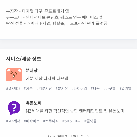
분저장 - 디지털 다꾸, 무드트래커 앱
유돈노미 - 인터랙티브 콘텐츠, 퀘스트 연동 메타버스 앱
탐정 선록 - 캐릭터IP사업, 방탈출, 온오프라인 연계 플랫폼
서비스/제품 정보
분저장
기분 저장 디지털 다꾸앱
#MZ세대
#기분
#기분저장
#분저장
#다이어리
#다꾸
#다꾸앱
#일기앱
유돈노미
MZ세대를 위한 혁신적인 종합 엔터테인먼트 앱 유돈노미
#MZ세대
#메타버스
#커뮤니티
#SNS
#AI
#플랫폼
서비스/제품 정보 더 보기