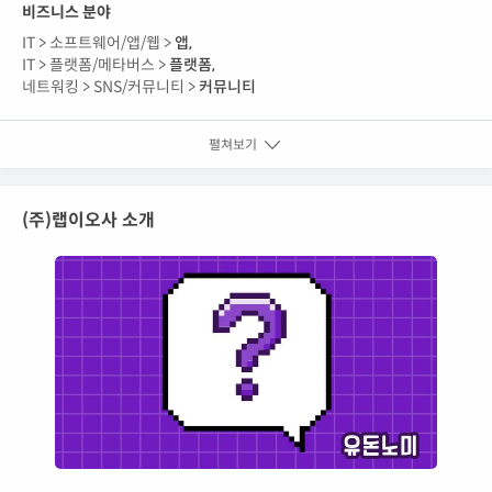
비즈니스 분야
IT >
소프트웨어/앱/웹 >
앱
,
IT >
플랫폼/메타버스 >
플랫폼
,
네트워킹 >
SNS/커뮤니티 >
커뮤니티
펼쳐보기
(주)랩이오사 소개