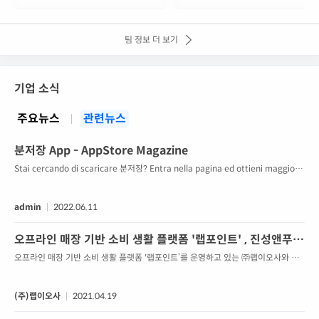
팀 정보 더 보기
기업 소식
주요뉴스
관련뉴스
분저장 App - AppStore Magazine
Stai cercando di scaricare 분저장? Entra nella pagina ed ottieni maggiori
informazioni sull'app ed il link per scaricarla subito.
admin
2022.06.11
오프라인 매장 기반 소비 생활 플랫폼 '랩포인트' , 진성앤푸드
원과 업무 협약 체결
오프라인 매장 기반 소비 생활 플랫폼 '랩포인트’를 운영하고 있는 ㈜랩이오사와 국
내 최대 옛날 간식 프랜차이즈 기업 ㈜진성푸드원과 업무협약을 체결했다고 밝혔다.
진성앤푸드원은 국내를 대표하는 뻥튀기 등 전통과자 전문 프랜차이즈 기업이다. 현
재 30여 개의 가맹점을 보유하고 있으며, 향후 70 여개의 가맹점 확장을 계획하고 있
(주)랩이오사
2021.04.19
다. 양사는 이번 협약을 통해 국내 다양한 소상공인과 가맹점주들에게 합리적인 비용