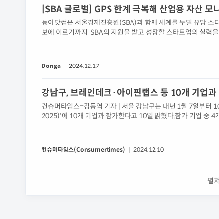
[SBA 글로벌] GPS 한계 극복해 산업용 자산 
동아닷컴은 서울경제진흥원(SBA)과 함께 세계를 누빌 유망 스
보에 이르기까지. SBA의 지원을 받고 성장할 스타트업의 실력
Donga
2024.12.17
컨슈머타임스=김동역 기자 | 서울 강남구는 내년 1월 7일부터
2025)'에 10개 기업과 참가한다고 10일 밝혔다.참가 기업 
혁신상은 CES에서 매년 혁신적인 기술과 제품을 선보인 기업들
스, ㈜엠티에스컴퍼니, ㈜지로 총 4곳이다.이 밖에도 (주)긱...
컨슈머타임스(Consumertimes)
2024.12.10
펼