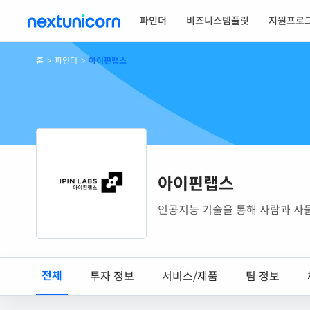
파인더
비즈니스템플릿
지원프로
홈
>
파인더
>
아이핀랩스
아이핀랩스
인공지능 기술을 통해 사람과 사
전체
투자 정보
서비스/제품
팀 정보