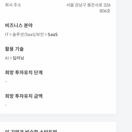
회사 주소
서울 강남구 봉은사로 326
806호
비즈니스 분야
IT >
솔루션/SaaS/보안 >
SaaS
활용 기술
AI >
딥러닝
희망 투자유치 단계
-
희망 투자유치 금액
-