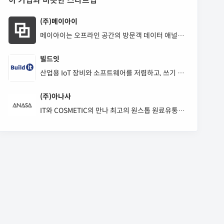
이 기업과 비슷한 스타트업
(주)메이아이
메이아이는 오프라인 공간의 방문객 데이터 애널리
틱스 툴 mAsh(매쉬)를 만드는 테크 스타트업입니
다.
빌드잇
산업용 IoT 장비와 소프트웨어를 저렴하고, 쓰기 쉽
게, 개발/제조하는 회사
(주)아나사
IT와 COSMETIC의 만나 최고의 원스톱 원료유통플
랫폼 개발회사 (주)아나사 입니다.