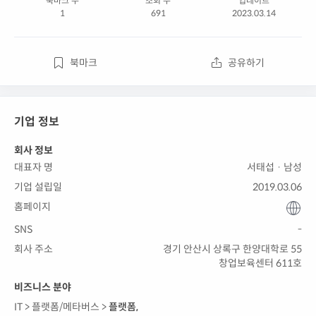
북마크 수
조회 수
업데이트
1
691
2023.03.14
북마크
공유하기
기업 정보
회사 정보
대표자 명
서태섭 · 남성
기업 설립일
2019.03.06
홈페이지
SNS
-
회사 주소
경기 안산시 상록구 한양대학로 55
창업보육센터 611호
비즈니스 분야
IT >
플랫폼/메타버스 >
플랫폼
,