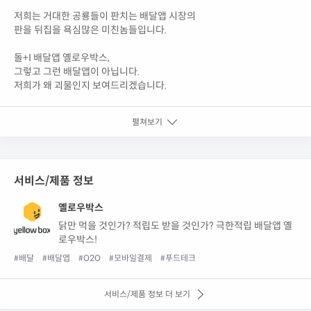
저희는 거대한 공룡들이 판치는 배달앱 시장의
판을 뒤집을 욕심많은 미친놈들입니다.
돌+I 배달앱 옐로우박스,
그렇고 그런 배달앱이 아닙니다.
저희가 왜 괴물인지 보여드리겠습니다.
펼쳐보기
서비스/제품 정보
옐로우박스
닭만 먹을 것인가? 적립도 받을 것인가? 극한적립 배달앱 옐
로우박스!
#배달
#배달앱
#O2O
#모바일결제
#푸드테크
서비스/제품 정보 더 보기