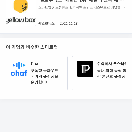
'옐로우박스' 배달앱 1위 '배달의 민족'에 도
전장? - 팍스넷뉴스
스타트업 키스톤핸즈 획기적인 포인트 시스템으로 배달앱 시
장 도전
팍스넷뉴스
2021.11.18
이 기업과 비슷한 스타트업
Chaf
주식회사 포스타입
구독형 클라우드
국내 최대 독립 창
게이밍 플렛폼을
작 콘텐츠 플랫폼
운영합니다.