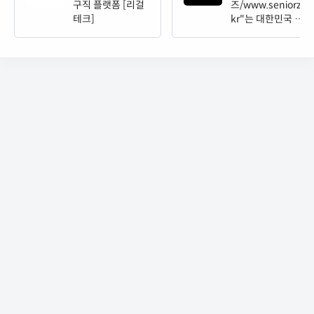
구직 플랫폼 [리걸
즈/www.seniorz.
테크]
kr"는 대한민국 중
장년층 전용 AI 기
반 일자리 매칭 서
비스입니다