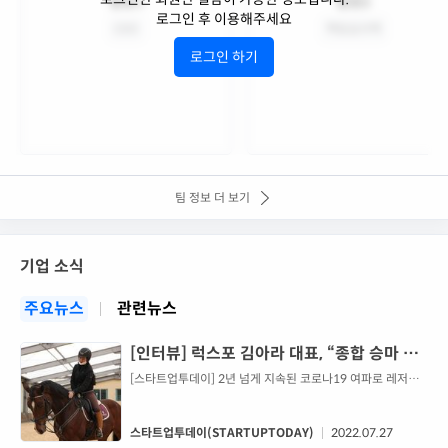
팀원1
팀원2
로그인 후 이용해주세요
CEO
책임심사역
로그인 하기
팀 정보 더 보기
기업 소식
주요뉴스
관련뉴스
[인터뷰] 럭스포 김아라 대표, “종합 승마 플
랫폼 ‘말타’로 승마산업 문제 실질적 해결”
[스타트업투데이] 2년 넘게 지속된 코로나19 여파로 레저스
포츠 시장에도 큰 변화가 찾아왔다. 바이러스 감염 위험을 줄
이면서도 프라이빗하게 즐길 수 있는 아웃도어 액티비티에 대
한 니즈가 증가했다. 이에 과거 진입 장벽이 높고 특정 세대를
스타트업투데이(STARTUPTODAY)
2022.07.27