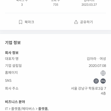
북마크 수
조회 수
업데이트
3
735
2023.03.27
북마크
공유하기
기업 정보
회사 정보
대표자 명
김아라 · 여성
기업 설립일
2020.07.08
홈페이지
SNS
회사 주소
서울 강남구 학동로3길 7
4층
비즈니스 분야
IT >
플랫폼/메타버스 >
플랫폼
,