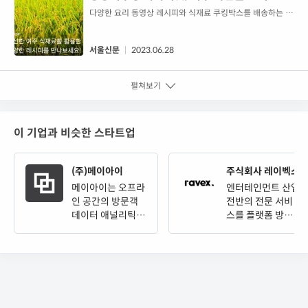
시피 영상’ 서비스
다양한 요리 동영상 레시피와 식재료 쿠킹박스를 배송하는 앱
서비스 아카이빗(ARCHIVEAT)을 운영하는 공공의주방(대표
안상미)이 경기콘텐츠진흥원과 함께 여주 지역의 특산물을 활
용한 레시피를 개발했다고 28일 밝혔다.여주 대표 특산물인
서울신문
2023.06.28
여주 쌀을 비롯해 가지·참외·땅콩·고구마를 활용해...
펼쳐보기
이 기업과 비슷한 스타트업
(주)메이아이
주식회사 레이벡스
메이아이는 오프라
엔터테인먼트 산업
인 공간의 방문객
전반의 전문 서비
데이터 애널리틱스
스를 플랫폼 방식
툴 mAsh(매쉬)를
의 비즈니스로 제
만드는 테크 스타
공하는 종합 엔터
트업입니다.
테인먼트 기업입니
다.