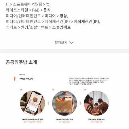
IT >
소프트웨어/앱/웹 >
앱
,
라이프스타일 >
F&B >
음식
,
미디어/엔터테인먼트 >
미디어 >
영상
,
미디어/엔터테인먼트 >
지적재산권(IP) >
지적재산권(IP)
,
임팩트 >
환경/소셜임팩트 >
소셜임팩트
펼쳐보기
공공의주방 소개