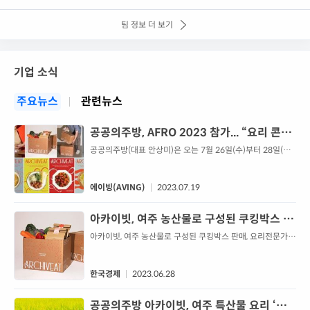
팀 정보 더 보기
기업 소식
주요뉴스
관련뉴스
공공의주방, AFRO 2023 참가... “요리 콘텐
츠 플랫폼 연계한 ‘쿠킹 박스’, 버려지는 식재
공공의주방(대표 안상미)은 오는 7월 26일(수)부터 28일(금)
까지 3일간 서울 코엑스 A홀에서 열리는 ‘2023 농식품 테크
료 최소화해 ESG 요소까지 담았다”
스타트업 창업 박람회(Agri & Food Tech Start-up Rising
Expo 2023)’에 참가한다고 밝혔다.공공의주방은 2019년
에이빙(AVING)
2023.07.19
온-오프라인 쿠킹 클래스 개최를 시작으로 약 4만 명의 회원
을 보유하고 있으며, 120명 이상의 각 분야 요리 전문가가 쿠
아카이빗, 여주 농산물로 구성된 쿠킹박스 판
킹 클래스, 레시피 개발, 동영상 콘텐츠 제작 등에 참여...
매
아카이빗, 여주 농산물로 구성된 쿠킹박스 판매, 요리전문가가
개발한 매뉴를 상품화
한국경제
2023.06.28
공공의주방 아카이빗, 여주 특산물 요리 ‘레