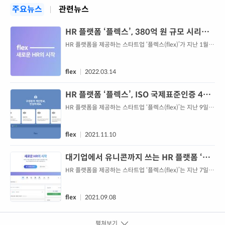
주요뉴스
관련뉴스
HR 플랫폼 ‘플렉스’, 380억 원 규모 시리즈B
투자유치…쿠팡 투자사 그린옥스캐피탈 리드
HR 플랫폼을 제공하는 스타트업 ‘플렉스(flex)’가 지난 1월
380억 원 규모의 시리즈B 투자를 유치했다. 이번 투자 라운드
는 글로벌 투자 회사인 그린옥스캐피탈이 주도하고 DST글로
벌 파트너가 참여했다. 이로써 플렉스는 총 495억 원의 누적
flex
2022.03.14
투자를 기록했다. 이번 투자유치 과정에서 플렉스는 기업가치
3,500억 원을 인정받았다. 특히 리드 투자사인 그린옥스캐피
HR 플랫폼 ‘플렉스’, ISO 국제표준인증 4종
탈은 디스코드, 리플링, 스트라이프, 로빈후드 등 카테고리별
획득
HR 플랫폼을 제공하는 스타트업 ‘플렉스(flex)’는 지난 9일
세계 최고 기업에게 장...
‘정보보호 및 개인정보 관리체계 국제 표준인증(ISO)’ 4종을
모두 확보했다고 밝혔다. 플렉스가 확보한 인증은 국제 정보
보호 관리체계(ISO 27001), 국제 개인정보보호 관리체계
flex
2021.11.10
(ISO 27701), 클라우드 서비스 정보보호 관리체계(ISO
27017), 클라우드 서비스 개인정보보호 관리체계(ISO
대기업에서 유니콘까지 쓰는 HR 플랫폼 ‘플
27018)이다. 정보보호 및 개인정보 관리체계 국제 표준인증
렉스’
HR 플랫폼을 제공하는 스타트업 ‘플렉스(flex)’는 지난 7일
(ISO)은 정보보...
플렉스 이용 고객사가 2만 곳을 넘어섰다고 밝혔다. 작년 2월
베타 서비스를 선보인 플렉스는 출시 1년 6개월 만에 가입 고
객사 2만 1000곳을 확보했다. 2020년 8월 2천 개 미만에서
flex
2021.09.08
론칭 1년 만에 10배 이상에 달하는 성장세다. 플렉스는 근태
관리, 급여정산, 전자계약, 전자결재(워크플로우) 등 기업 인사
펼쳐보기
관리 전반에 필요한 필수 기능을 제공하는 HR 서비스형 소프