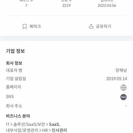
북마크 수
조회 수
업데이트
7
2219
2022.04.06
북마크
공유하기
기업 정보
회사 정보
대표자 명
장해남
기업 설립일
2019.05.14
홈페이지
SNS
회사 주소
-
비즈니스 분야
IT >
솔루션/SaaS/보안 >
SaaS
,
내부사업/운영관리 >
HR >
인사관리