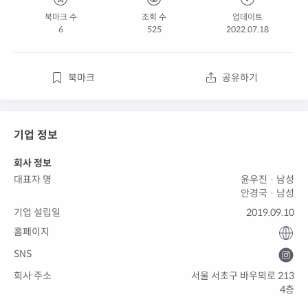
북마크 수
조회 수
업데이트
6
525
2022.07.18
북마크
공유하기
기업 정보
회사 정보
대표자 명
윤우진 · 남성
안경국 · 남성
기업 설립일
2019.09.10
홈페이지
SNS
회사 주소
서울 서초구 바우뫼로 213
4층