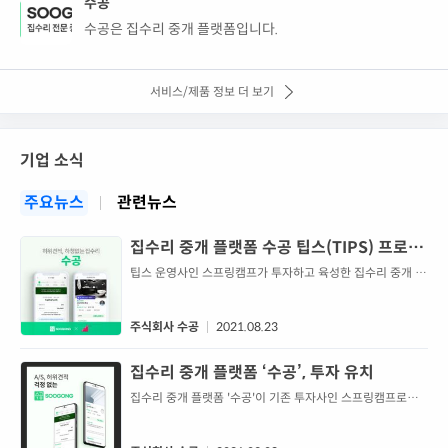
수공
수공은 집수리 중개 플랫폼입니다.
서비스/제품 정보 더 보기
기업 소식
주요뉴스
관련뉴스
집수리 중개 플랫폼 수공 팁스(TIPS) 프로그
램 선정
팁스 운영사인 스프링캠프가 투자하고 육성한 집수리 중개 플
랫폼 수공이 중소벤처기업부 기술창업프로그램 '팁스(TIPS)'
대상 기업에 선정되었다. 팁스는 중기부가 진행하는 민간투자
주도형 기술창업 지원 프로그램으로, 우수한 기술을 보유한 유
주식회사 수공
2021.08.23
망 스타트업을 발굴하여 정부가 민간 투자사와 함께 2년간 최
대 7억의 연구개발 비용을 지원하는 스타트업 육성 프로그램
집수리 중개 플랫폼 ‘수공’, 투자 유치
이다. 수공은 머신러닝 기술을 활용하여, 38개 업종 182개 세
집수리 중개 플랫폼 '수공'이 기존 투자사인 스프링캠프로부
부 수리 분야의 전문 시공업체와 고...
터 후속 투자를 유치했다. 수공은 출시 4개월만에 수도권을 중
심으로 새시, 유리, 싱크대, 마루, 타일시공 등 37개 업종에서