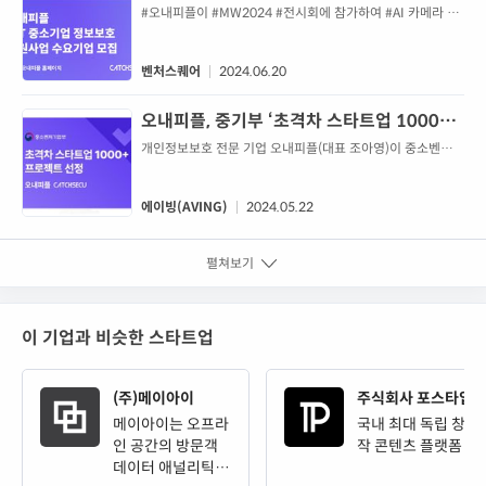
업 공급기업 선정
#오내피플이 #MW2024 #전시회에 참가하여 #AI 카메라 솔
루션과 #개인정보보호 서비스를 선보이며 #정보보호 지원사
업의 중요성을 강조했다.
벤처스퀘어
2024.06.20
오내피플, 중기부 ‘초격차 스타트업 1000+’
선정... “AI 기반 개인정보 보호 시스템 글로
개인정보보호 전문 기업 오내피플(대표 조아영)이 중소벤처기
업부가 주관하는 ‘초격차 스타트업 1000+ 프로젝트(DIPS
벌화·고도화 나선다”
1000+)’에 선정됐다.‘초격차 스타트업 1000+ 프로젝트’는
신산업 분야에서 글로벌 시장으로 진출할 만한 독보적인 기술
에이빙(AVING)
2024.05.22
력을 가지고 국가 경제의 미래를 이끌어갈 딥테크 스타트업을
육성하기 위한 중기부 사업이다. 선정기업은 앞으로 3년간 최
펼쳐보기
대 11억 원의 사업화 및 R&D 자금을 비롯해 정책자금·보증·
수출 등도 연계해 지원받을 ...
이 기업과 비슷한 스타트업
(주)메이아이
주식회사 포스타입
메이아이는 오프라
국내 최대 독립 창
인 공간의 방문객
작 콘텐츠 플랫폼
데이터 애널리틱스