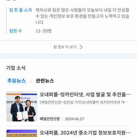
팀 한 줄 소개
캐치시큐 팀은 많은 사람들이 오늘보다 내일 더 안심할
수 있는 개인정보 보호 환경을 만들고자 노력하고 있습
니다.
팀원 수
11~50명
팀 정보 더 보기
기업 소식
주요뉴스
관련뉴스
오내피플-잉카인터넷, 사업 발굴 및 추진을
위한 MOU 체결
[매일안전신문=김진섭 기자]오내피플이 잉카인터넷과 개인
정보보호 분야 사업 강화를 위해 손을 맞잡았다. 오내피플이
지난 25일 잉카인터넷과 사업 발굴 및 추진을 위한 전략적 업
무 협약을 체결했다고 27일 밝혔다.지난 25일 서울시 강서구
매일안전신문
2024.06.27
에 위치한 잉카인터넷 사옥에서 진행 ...
오내피플, 2024년 중소기업 정보보호지원사