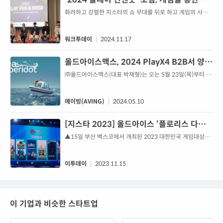
한 영향력 사례 공유
화려하고 강렬한 지스타의 쇼 무대를 뒤로 하고 게임의 사회
적 역할이라는 다소 묵직한 주제를 다룬 토론회가 개최돼 관
심을 모은다.스마일게이트 희망스튜디오와 한국게임산업협회
는 지난 15일 부산 벡스코에서 &#39;2024 플레이 펀앤굿
워크투데이
2024.11.17
&#39; 포럼을 진행했다.윤태진 연세대학교 교수, 이순주 데브
시스터즈 오븐게임즈 이사, 박재형 올드아이스 대표, 박서림
올드아이스맥스, 2024 PlayX4 B2B서 양식
게임스트리머 등이 주제 발표자로 나섰다.가장 먼저 연단에
업 시뮬레이션 게임 ‘씨 오브 페리도트’ 알린
㈜올드아이스맥스(대표 박재형)는 오는 5월 23일(목)부터 26
오른 윤태진 교수는 &#39;건강한 게임사...
일(일)까지 4일간 일산 킨텍스 제1전시장에서 개최되는
다... “아기자기한 그래픽에 다양한 수산물...
‘2024 PlayX4 B2B’에 참가한다고 밝혔다.올드아이스맥스는
박재형 대표가 다년간 1인 개발을 하며 쌓은 경험을 바탕으로
에이빙(AVING)
2024.05.10
올해 1월에 설립한 회사로, 양식업 시뮬레이션 게임을 개발하
고 있다. 올드아이스맥스 설립 전 ‘플로리스 다크니스’를 스팀
[지스타 2023] 올드아이스 ‘플로리스 다크니
과 스토브 인디에 출시한 바 있으며, 대한민국 게임대상에서
스’, 굿게임상 수상…소리로만 플레이하는
▲15일 부산 벡스코에서 개최된 2023 대한민국 게임대상에
‘굿 게임상’을, GDWC...
서 굿게임상을 시상하고 있다. (부산=이시온 기자
‘착한 게임’
zion0304@)올드아이스의 ‘플로리스 다크니
이투데이
2023.11.15
이 기업과 비슷한 스타트업