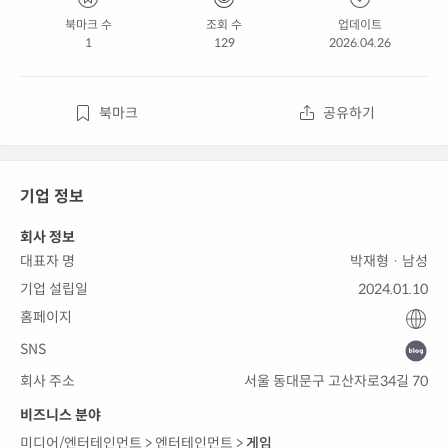
북마크 수
조회 수
업데이트
1
129
2026.04.26
북마크
공유하기
기업 정보
회사 정보
대표자 명
박재형 · 남성
기업 설립일
2024.01.10
홈페이지
SNS
회사 주소
서울 동대문구 고산자로34길 70
비즈니스 분야
미디어/엔터테인먼트 >
엔터테인먼트 >
게임