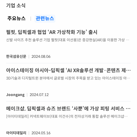
기업 소식
주요뉴스
관련뉴스
펄핏, 딥픽셀과 협업 ‘AR 가상착화 기능’ 출시
신발 사이즈 추천 솔루션 기업 펄핏(대표 이선용)은 증강현실(AR)을 이용한 가상 피
팅 솔루션 기업 딥픽셀(대표 이제훈)과 협업을 통해 AR 가상착화 기능을 출시했다.앞
서 펄핏은 지난 6월 딥픽셀과 기술 협력을 위한 양해각서(MOU)를 체결했다. 펄핏의
AR 가상착화 기능은 이번 MOU를 통해 출시됐다. 양사는 협력을 통해 온라인 신발
한국섬유신문
2024.08.06
커머스의 고객 경험을 혁신하고, 온라인 구매 증대 및 반품 절감 효과를 가져다 줄 것
으로 기대했다.펄핏 가상착화 ...
아이스테이징 아시아-딥픽셀 ‘AI XR솔루션 개발·콘텐츠 제
작’ 양해각서 체결
3D기술과 디지털트윈 분야에서 글로벌 시장의 주목을 받고 있는 아이스테이징 아시
아와 AR 가상 피팅 솔루션 기업으로 꾸준히 인지도를 높이고 있는 딥픽셀이 손을 잡
았다. 양사는 지난 10일 아이스테이징 아시아 사무실에
Joongang
2024.07.12
메이크샵, 딥픽셀과 슈즈 브랜드 ‘사뿐’에 가상 피팅 서비스 적
용
[아이티데일리] 커넥트웨이브(대표 이건수)의 전자상거래 통합 솔루션 메이크샵은
딥픽셀과 함께 여성 슈즈 브랜드 사뿐에 가상 피팅 서비스를 개발해 적용했다고 16
일 밝혔다.이번 협업은 지난해 11월 메이크샵이 가상 피팅(Virtual Fitting) 솔루션
스타일AR 전문기업 딥픽셀과 체결한 가상 피팅 업무협약 일환이다. 또한 메이크샵
아이티데일리
2024.05.16