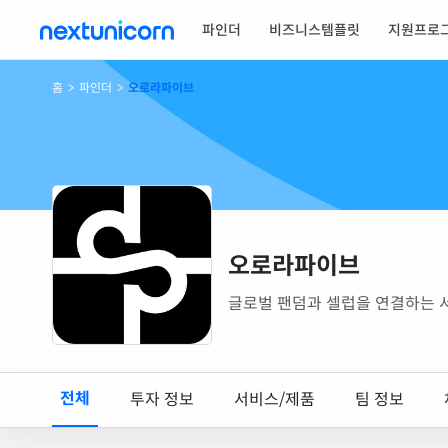
파인더
비즈니스템플릿
지원프로
홈
>
파인더
>
오로라파이브
오로라파이브
글로벌 팬덤과 셀럽을 연결하는 서비
전체
투자 정보
서비스/제품
팀 정보