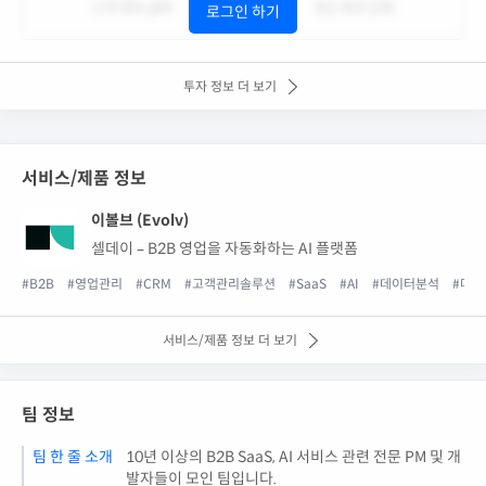
누적 투자 금액
최근 투자 단계
로그인 하기
투자 정보 더 보기
서비스/제품 정보
이볼브 (Evolv)
셀데이 – B2B 영업을 자동화하는 AI 플랫폼
#B2B
#영업관리
#CRM
#고객관리솔루션
#SaaS
#AI
#데이터분석
#마케
서비스/제품 정보 더 보기
팀 정보
팀 한 줄 소개
10년 이상의 B2B SaaS, AI 서비스 관련 전문 PM 및 개
발자들이 모인 팀입니다.