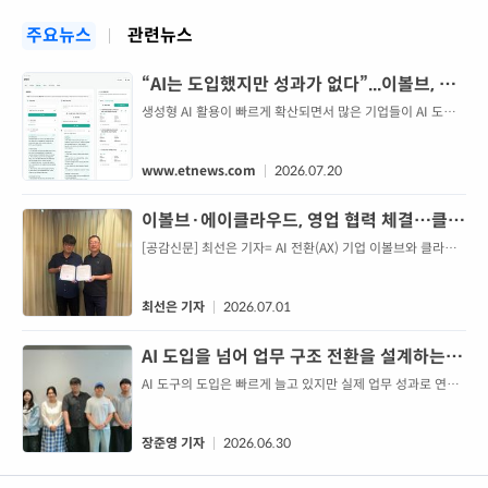
주요뉴스
관련뉴스
“AI는 도입했지만 성과가 없다”...이볼브, 기
업 AX 공백 메운다
생성형 AI 활용이 빠르게 확산되면서 많은 기업들이 AI 도입
에 나서고 있다. 하지만 실제 현장에서는 AI를 도입했지만 업
무 성과로 이어지지 않는다는 고민도 적지 않다. 데이터가 흩
어져 있고, 기존 업무와 연결되지 않거나 도입 이후 활용이 정
www.etnews.com
2026.07.20
착되지 못하는 사례가 많기 때문이다. 2025년 설립된 AI 솔루
션 기업 이볼브(EVOLV)는 이러한 문제를 'AX(AI
이볼브·에이클라우드, 영업 협력 체결…클라
Transformation)' 관점에서 접근하고 있다. 단순히 AI 솔루
우드와 AI 서비스 연계
[공감신문] 최선은 기자= AI 전환(AX) 기업 이볼브와 클라우
션을 공급하는
드 매니지드 서비스(MSP) 기업 에이클라우드가 영업 협력에
나선다. 양사는 각사가 보유한 서비스를 연계해 스타트업과
중소기업을 대상으로 공동 영업을 추진하기로 했다.이번 협약
최선은 기자
2026.07.01
에 따라 두 회사는 자사 솔루션을 서로의 영업
AI 도입을 넘어 업무 구조 전환을 설계하는
AX 실행 파트너 - 이볼브 신동수 대표 - 핸드
AI 도구의 도입은 빠르게 늘고 있지만 실제 업무 성과로 연결
되는 경우는 여전히 많지 않다. 특정 도구를 체험하거나 교육
메이커(handmaker)
을 받는 데서 끝나는 경우가 많고, 파일럿
장준영 기자
2026.06.30