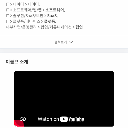
IT >
데이터 >
데이터
,
IT >
소프트웨어/앱/웹 >
소프트웨어
,
IT >
솔루션/SaaS/보안 >
SaaS
,
IT >
플랫폼/메타버스 >
플랫폼
,
내부사업/운영관리 >
협업/커뮤니케이션 >
협업
펼쳐보기
이볼브 소개