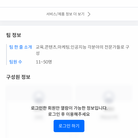
서비스/제품 정보 더 보기
팀 정보
팀 한 줄 소개
교육,콘텐츠,마케팅,인공지능 각분야의 전문가들로 구
성
팀원 수
11~50명
구성원 정보
로그인한 회원만 열람이 가능한 정보입니다.
팀원1
팀원2
로그인 후 이용해주세요
CEO
책임심사역
로그인 하기