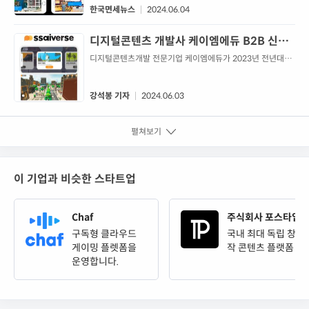
다.인공지능(AI)과 메타버스가 결합한 외국어 학습 어플리케
한국면세뉴스
2024.06.04
이션 ‘세이’(SSAI)와 ’세이버스’(SSAIVERSE)를 운영하고 있
는 케이엠에듀는 읽고 쓰고 암기하는 것에 집중된 외국어 교
디지털콘텐츠 개발사 케이엠에듀 B2B 신규
육이 아닌, 효과적으로 지식을 습득하고 활용할 수 있는 외국
계약 2024년 300%↑증가
디지털콘텐츠개발 전문기업 케이엠에듀가 2023년 전년대비
어 교육을 제공하...
2024년 B2B신규계약이 300%이상 증가했다고 밝혔다. 케
이엠에듀는 에듀테크 기업으로 인포뱅크와 오라클벤처투자
벤처캐피...
강석봉 기자
2024.06.03
펼쳐보기
이 기업과 비슷한 스타트업
Chaf
주식회사 포스타입
구독형 클라우드
국내 최대 독립 창
게이밍 플렛폼을
작 콘텐츠 플랫폼
운영합니다.