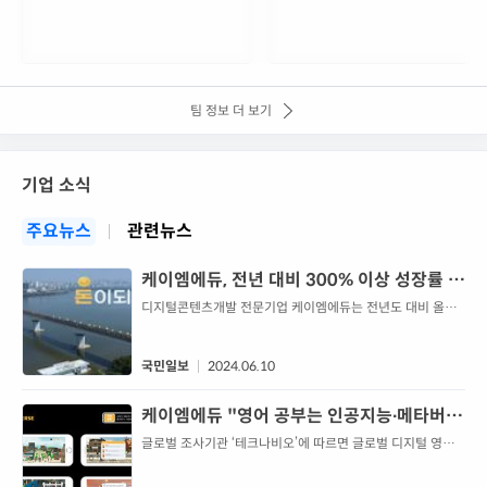
팀 정보 더 보기
기업 소식
주요뉴스
관련뉴스
케이엠에듀, 전년 대비 300% 이상 성장률 기
록
디지털콘텐츠개발 전문기업 케이엠에듀는 전년도 대비 올해
상반기에만 300% 이상의 성장률을 기록했다고 10일 밝혔다.
케이엠에듀는 기술과 교육을 접목한 에듀
국민일보
2024.06.10
케이엠에듀 "영어 공부는 인공지능∙메타버스
결합한 세이와 세이버스로"
글로벌 조사기관 ‘테크나비오’에 따르면 글로벌 디지털 영어
학습 시장 규모는 연평균 17%씩 성장해 2025년에는 123억
8000만 달러(약 16조 197억원) 규모에 이를 것으로 전망된