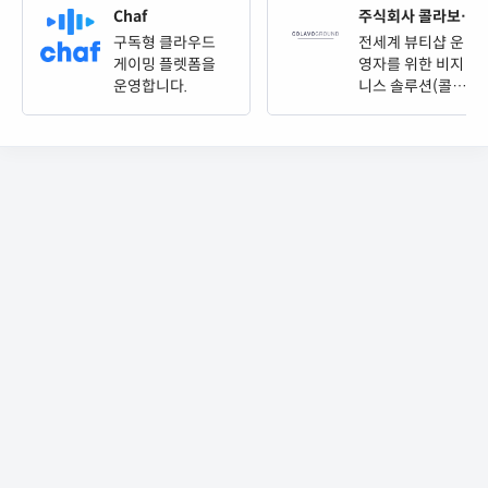
Chaf
주식회사 콜라보그
라운드
구독형 클라우드
전세계 뷰티샵 운
게이밍 플렛폼을
영자를 위한 비지
운영합니다.
니스 솔루션(콜라
보살롱)을 제공합
니다.