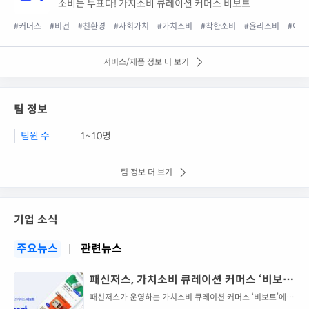
소비는 투표다! 가치소비 큐레이션 커머스 비보트
#커머스
#비건
#친환경
#사회가치
#가치소비
#착한소비
#윤리소비
#이커
서비스/제품 정보 더 보기
팀 정보
팀원 수
1~10명
팀 정보 더 보기
기업 소식
주요뉴스
관련뉴스
패신저스, 가치소비 큐레이션 커머스 ‘비보
트’ 단독 펀딩·공구 기능 신규 출시
패신저스가 운영하는 가치소비 큐레이션 커머스 ‘비보트’에서