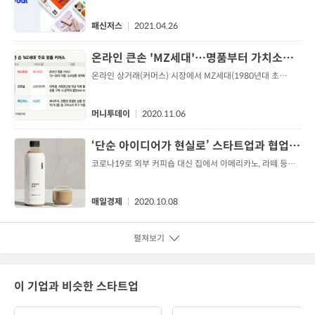
비보트 플랫폼을 통해서만 단독 구성과 가격으로 새로운 형태
의 펀딩·공구 방식을 선보였다. 비보트는 비건, 친환경, 윤리
소비 등 신뢰할 수 있는 가치 소비 기준에 따른 상품과 브랜드
패신저스
2021.04.26
를 큐레이션하여 상품을 판매하
온라인 큰손 'MZ세대'…명품부터 가치소비
'플렉스' - 머니투데이
온라인 상거래(커머스) 시장에서 MZ세대(1980년대 초
~2000년대 중반 출생한 밀레니얼 세대와 Z세대의 합성어)가
주요 소비자로 떠오르고 있다. 업계에서는 MZ세대 소...
머니투데이
2020.11.06
‘단순 아이디어가 현실로’ 스타트업과 협업하
는 식품업계, 새로운 먹거리 찾고 벤처기업은
코로나19로 외부 커피숍 대신 집에서 아메리카노, 라떼 등을
즐기는 사람들이 늘면서 ‘홈카페’라는 신조어가 탄생했다. 하
부족한 자본력 메워
지만 다량의 카페인 섭취는 장소를 불문하고 신체에 부담이
될 수밖에 없을 터. ‘커피를 마음껏 마시고 싶지만 건강
매일경제
2020.10.08
펼쳐보기
이 기업과 비슷한 스타트업