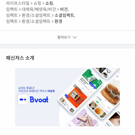
라이프스타일 >
쇼핑 >
쇼핑
,
임팩트 >
대체육/배양육/비건 >
비건
,
임팩트 >
환경/소셜임팩트 >
소셜임팩트
,
임팩트 >
환경/소셜임팩트 >
환경
펼쳐보기
패신저스 소개