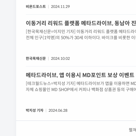
비욘드포스트
2024.11.29
이동거리 리워드 플랫폼 메타드라이브, 동남아 진
[한국목재신문=이지민 기자] 이동거리 리워드 플랫폼 메타드라
전체 인구(1억명)의 50%가 30세 이하이다. 바이크를 비롯한 
특색과 잘 부합한다고, 메타드라이브 프로젝트팀은 판단하고 있다
다.메타드라이브 관계자는 "인터넷과 GPS만 된다면 메타드라이브
한국목재신문
2024.10.02
메타드라이브, 앱 이용시 MD포인트 보상 이벤트
[테크월드뉴스=박지성 기자] 메타드라이브가 앱을 이용하면 M
자체 쇼핑몰인 MD SHOP에서 커피나 백화점 상품권 등의 구매
재 서비스개편을 위한 업그레
박지성 기자
2024.06.28
펼