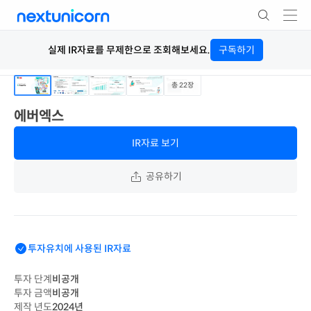
실제 IR자료를 무제한으로 조회해보세요.
구독하기
총
22
장
에버엑스
IR자료 보기
공유하기
투자유치에 사용된 IR자료
투자 단계
비공개
투자 금액
비공개
제작 년도
2024년