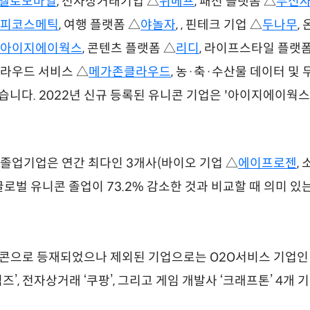
옐로모바일
, 전자상거래기업 △
위메프
, 패션 플랫폼 △
무신
피코스메틱
, 여행 플랫폼 △
야놀자
, , 핀테크 기업 △
두나무
,
아이지에이웍스
, 콘텐츠 플랫폼 △
리디
, 라이프스타일 플랫폼
 클라우드 서비스 △
메가존클라우드
, 농·축·수산물 데이터 및 
니다. 2022년 신규 등록된 유니콘 기업은 '아이지에이웍스'
 졸업기업은 연간 최다인 3개사(바이오 기업 △
에이프로젠
,
 글로벌 유니콘 졸업이 73.2% 감소한 것과 비교할 때 의미 있
에 유니콘으로 등재되었으나 제외된 기업으로는 O2O서비스 기업인 
즈’, 전자상거래 ‘쿠팡’, 그리고 게임 개발사 ‘크래프톤’ 4개