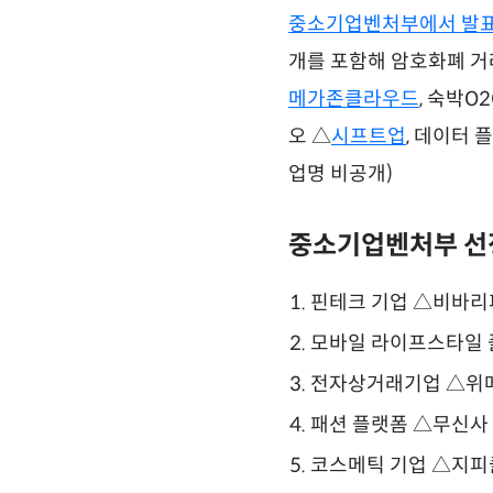
중소기업벤처부에서 발
개를 포함해 암호화폐 거
메가존클라우드
, 숙박O
오 △
시프트업
, 데이터 
업명 비공개)
중소기업벤처부 선정
핀테크 기업 △비바
모바일 라이프스타일
전자상거래기업 △위
패션 플랫폼 △무신사
코스메틱 기업 △지피