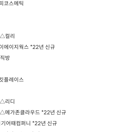
앤피코스메틱
 △컬리
이에이지웍스 *22년 신규
△직방
버킷플레이스
 △리디
 △메가존클라우드 *22년 신규
여기어때컴퍼니 *22년 신규