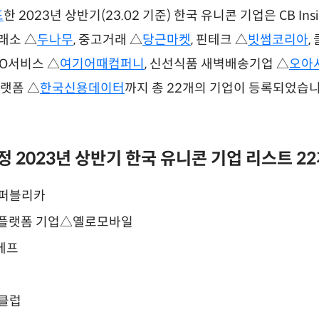
표
한 2023년 상반기(23.02 기준) 한국 유니콘 기업은 CB Ins
래소 △
두나무
, 중고거래 △
당근마켓
, 핀테크 △
빗썸코리아
,
2O서비스 △
여기어때컴퍼니
, 신선식품 새벽배송기업 △
오아
플랫폼 △
한국신용데이터
까지 총 22개의 기업이 등록되었습니다
 2023년 상반기 한국 유니콘 기업 리스트 2
리퍼블리카
 플랫폼 기업△옐로모바일
메프
클럽