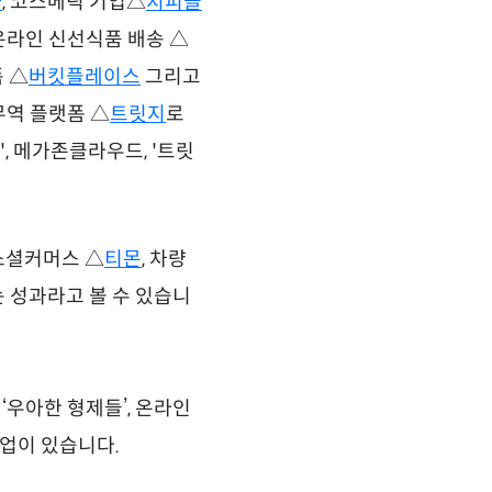
사
, 코스메틱 기업△
지피클
 온라인 신선식품 배송 △
 △
버킷플레이스
그리고
무역 플랫폼 △
트릿지
로
, 메가존클라우드, '트릿
 소셜커머스 △
티몬
, 차량
는 성과라고 볼 수 있습니
‘우아한 형제들’, 온라인
 기업이 있습니다.