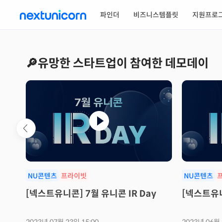
1
/
1
파인더
비즈니스템플릿
지원프로
🔎유망한 스타트업이 참여한 데모데이
NU콘텐츠
프라이빗
NU콘텐츠
특허
[넥스트유니콘] 7월 유니콘 IR Day
[넥스트유니