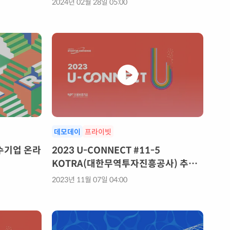
2024년 02월 28일 05:00
데모데이
프라이빗
수기업 온라
2023 U-CONNECT #11-5
KOTRA(대한무역투자진흥공사) 추천
관
2023년 11월 07일 04:00