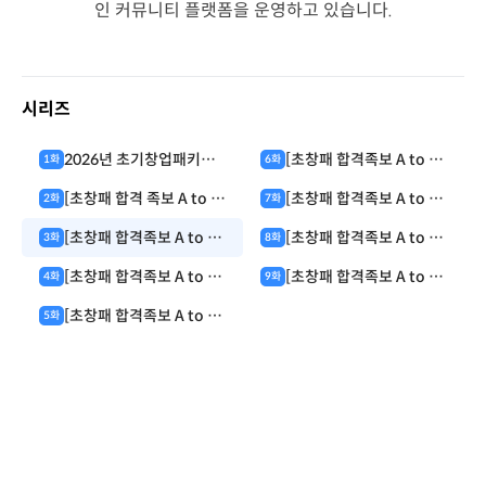
인 커뮤니티 플랫폼을 운영하고 있습니다.
시리즈
2026년 초기창업패키지
[초창패 합격족보 A to Z]
1
화
6
화
모집 공고 완전 분석 : 초창
5. PSST 사업계획서 작성
[초창패 합격 족보 A to Z]
[초창패 합격족보 A to Z]
2
화
7
화
패 무엇이 달라졌을까?
전략 : 실현 가능성
1. 신청 자격 및 기준 : 자
6. PSST 사업계획서 작성
(Solution) - 의문을 확신
[초창패 합격족보 A to Z]
[초창패 합격족보 A to Z]
3
화
8
화
격 미달로 탈락? 기준부터
전략 : 성장 전략(Scale-
으로 바꾸는 법
2. 주관기관 선택 전략 : 합
7. PSST 사업계획서 작성
완벽 정리!
up) - 지원금 그 이상을 담
[초창패 합격족보 A to Z]
[초창패 합격족보 A to Z]
4
화
9
화
격률 2배 높이는 주관기관
전략 : 팀 구성(Team) -
아내는 스케일업 전략
3. 서류작성 시 유의사항 :
8. 제출 전 최종 검토 체크
찾는 법
아이템보다 강력한 '팀 빌
[초창패 합격족보 A to Z]
5
화
1분 만에 광탈하는 '금기
리스트 : 제출 버튼 누르기
딩' 스토리텔링 노하우
4. PSST 사업계획서 작성
어'와 작성 팁
전 5분만 투자하세요!
전략 : 문제 인식
(Problem) - 심사위원을
설득하는 '진짜 문제' 정의
법