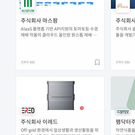
주식회사 마스팜
주식회사
AIaaS 플랫폼 기반 API지원의 토마토등 수경
주식회사 솔
재배 작물의 클라우드 올인원 원스톱 재배 규
듈을 개발
격 서비스 통한 스마트팜시스템
조회수 682
조회수 286
주식회사 이레드
팸닥터
Off-grid 환경에서 일상생활과 생산활동을 위
자연식품을