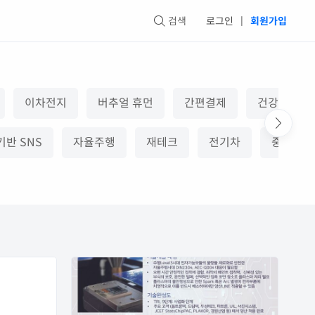
검색
로그인
|
회원가입
이차전지
버추얼 휴먼
간편결제
건강기능식
반 SNS
자율주행
재테크
전기차
중고거래