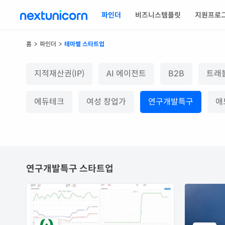
파인더
비즈니스템플릿
지원프로
홈
>
파인더
>
테마별 스타트업
지적재산권(IP)
AI 에이전트
B2B
트래
에듀테크
여성 창업가
연구개발특구
애
연구개발특구
스타트업