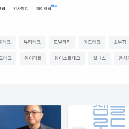
그램
인사이트
메이크덱
블테크
뷰티테크
모빌리티
메드테크
소부장
드테크
웨어러블
웨이스트테크
웰니스
음성기