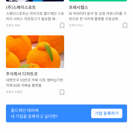
(주)스페이스포트
프레시랩스
스페이스포트는 마이크로 콜드체인 스토
AI 빅데이터 분석 및 상점 커뮤니티를 기
리지 서비스 저온창고가 필요할 때
반으로 한 식자재 플랫폼 우동상회
'VINGO' 서비스를 고객에게 제공하고
조회수 504
조회수 911
있습니다.
주식회사 디저트코
대한민국 10만곳 카페 시장, 멤버십기반
카페 B2B 직배송 플랫폼
조회수 1,003
콜드체인
테마에
기업 등록하기
내 기업을 등록하고 싶다면?