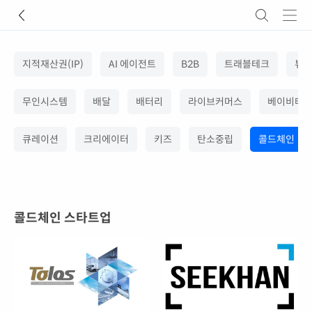
지적재산권(IP)
AI 에이전트
B2B
트래블테크
뷰
무인시스템
배달
배터리
라이브커머스
베이비테
큐레이션
크리에이터
키즈
탄소중립
콜드체인
콜드체인
스타트업