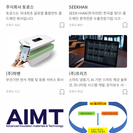
주식회사 토로스
SEEKHAN
토로스는 국내최초 글로벌 풀필먼트 콜
SEEK+HAN(한국의한) 한국을 찾다! 콜
드체인 회사입니다.
드체인 혼적전문 수출전문기업 시크한입
니다.
조회수 503
조회수 887
(주)하벤
(주)프리즈
무선기반 센서 개발 및 응용 서비스 회사
스마트 냉동기, AI 기반 스마트 제상 솔루
션, 모니터링 시스템 개발, 유지보수 서비
스를 제공하는 주식회사 프리즈입니다.
조회수 711
조회수 903