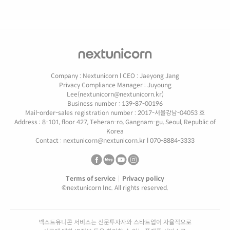
Company : Nextunicorn
l
CEO : Jaeyong Jang
Privacy Compliance Manager : Juyoung
Lee(nextunicorn@nextunicorn.kr)
Business number : 139-87-00196
Mail-order-sales registration number : 2017-서울강남-04053 호
Address : 8-101, floor 427, Teheran-ro, Gangnam-gu, Seoul, Republic of
Korea
Contact : nextunicorn@nextunicorn.kr
l
070-8884-3333
Terms of service
|
Privacy policy
©nextunicorn Inc. All rights reserved.
넥스트유니콘 서비스는 전문투자자와 스타트업이 자율적으로