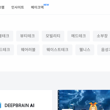
그램
인사이트
메이크덱
블테크
뷰티테크
모빌리티
메드테크
소부장
드테크
웨어러블
웨이스트테크
웰니스
음성기