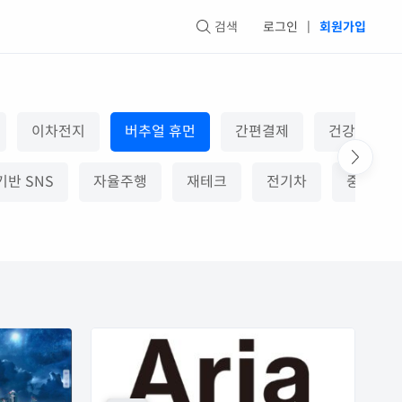
검색
로그인
|
회원가입
이차전지
버추얼 휴먼
간편결제
건강기능식
반 SNS
자율주행
재테크
전기차
중고거래