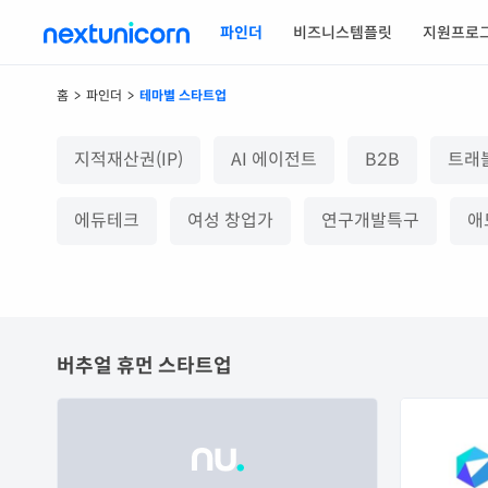
파인더
비즈니스템플릿
지원프로
홈
>
파인더
>
테마별 스타트업
지적재산권(IP)
AI 에이전트
B2B
트래
에듀테크
여성 창업가
연구개발특구
애
버추얼 휴먼
스타트업