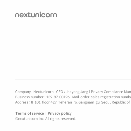
Company : Nextunicorn
l
CEO : Jaeyong Jang
l
Privacy Compliance Man
Business number : 139-87-00196
l
Mail-order-sales registration nu
Address : 8-101, floor 427, Teheran-ro, Gangnam-gu, Seoul, Republic of
Terms of service
|
Privacy policy
©nextunicorn Inc. All rights reserved.