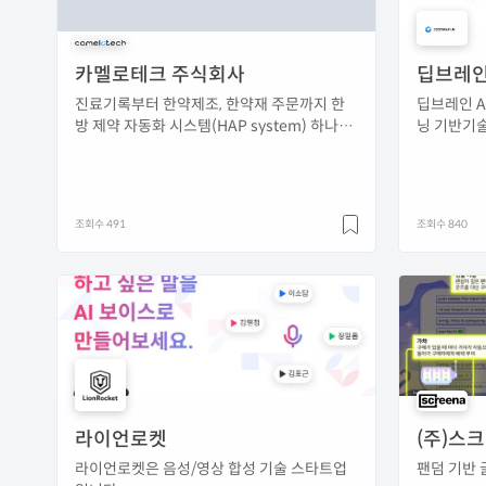
카멜로테크 주식회사
딥브레인
진료기록부터 한약제조, 한약재 주문까지 한
딥브레인 A
방 제약 자동화 시스템(HAP system) 하나로
닝 기반기술
통합한 카멜로테크입니다.
합성 기술을
조회수 491
조회수 840
라이언로켓
(주)스
라이언로켓은 음성/영상 합성 기술 스타트업
팬덤 기반