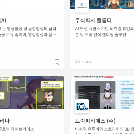
AI
주식회사 플룸디
I 는 영상합성 및 음성합성의 딥러
AI 모션 시퀀스 기반 버츄얼 휴먼의
을 보유 중이며, 영상합성과 음성
션 및 표정 인식 렌더링 솔루션
 가진 국내 기업입니다.
조회수 1,319
크리나
브이피비에스 (주)
 글로벌 라이브커머스
버추얼 유튜버와 스트리머의 3D 