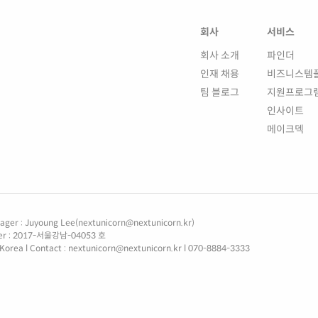
회사
서비스
회사 소개
파인더
인재 채용
비즈니스템
팀 블로그
지원프로그
인사이트
메이크덱
ager : Juyoung Lee(nextunicorn@nextunicorn.kr)
mber : 2017-서울강남-04053 호
 Korea
l
Contact : nextunicorn@nextunicorn.kr
l
070-8884-3333