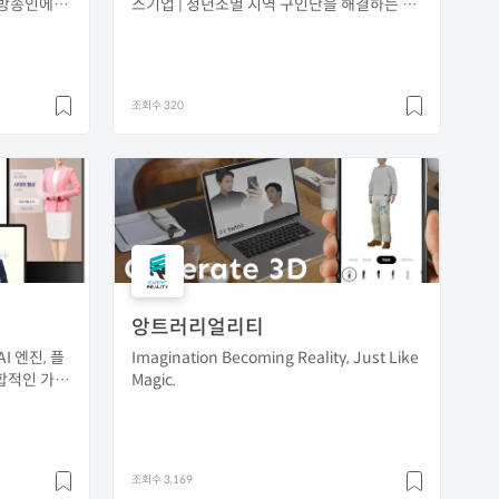
 방송인에 특
스기업 | 청년소멸 지역 구인난을 해결하는 소
상공인 AI 면접 & 퀵 매칭, 비바
조회수 320
앙트러리얼리티
I 엔진, 플
Imagination Becoming Reality, Just Like
합적인 가치
Magic.
 기업입니
조회수 3,169