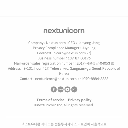
Company : Nextunicorn
l
CEO : Jaeyong Jang
Privacy Compliance Manager : Juyoung
Lee(nextunicorn@nextunicorn.kr)
Business number : 139-87-00196
Mail-order-sales registration number : 2017-서울강남-04053 호
Address : 8-101, floor 427, Teheran-ro, Gangnam-gu, Seoul, Republic of
Korea
Contact : nextunicorn@nextunicorn.kr
l
070-8884-3333
Terms of service
|
Privacy policy
©nextunicorn Inc. All rights reserved.
넥스트유니콘 서비스는 전문투자자와 스타트업이 자율적으로