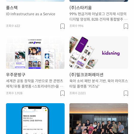
풀스택
(주)스타키움
ID Infrastructure as a Service
99% 현금거래 아날로그 건자재 시장의
디지털 양성화, B2B 건자재 통합발주 플
랫폼 "자재로"
조회수 622
조회수 996
우주문방구
(주)밀크코퍼레이션
세계관 공동 창작을 기반으로 한 콘텐츠
육아 소비 패턴 분석 기반, 육아 라이프스
제작/유통 플랫폼 <스토리네이션>을 운
타일 플랫폼 '키즈닝'
영하고 있습니다.
조회수 1,928
조회수 2,021