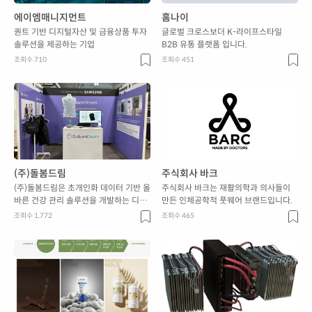
에이엠매니지먼트
홈나이
퀀트 기반 디지털자산 및 금융상품 투자
글로벌 크로스보더 K-라이프스타일
솔루션을 제공하는 기업
B2B 유통 플랫폼 입니다.
조회수 710
조회수 451
(주)돌봄드림
주식회사 바크
(주)돌봄드림은 초개인화 데이터 기반 올
주식회사 바크는 재활의학과 의사들이
바른 건강 관리 솔루션을 개발하는 디지
만든 인체공학적 풋웨어 브랜드입니다.
털 헬스케어 스타트업입니다.
조회수 1,772
조회수 465