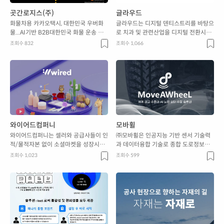
곳간로지스(주)
글라우드
화물차용 카카오택시, 대한민국 우버화
글라우드는 디지털 덴티스트리를 바탕으
물...AI기반 B2B대한민국 화물 운송 중
로 치과 및 관련산업을 디지털 전환시키
개 플랫폼!!!
는 회사입니다.
조회수 832
조회수 1,066
와이어드컴퍼니
모바휠
와이어드컴퍼니는 셀러와 공급사들이 인
㈜모바휠은 인공지능 기반 센서 기술력
적/물적자본 없이 소셜마켓을 성장시킬
과 데이터융합 기술로 종합 도로정보와
수 있도록 소셜커머스 전반에 대한 서비
함께, 첨단 AI 도로인프라 솔루션을 제공
조회수 1,023
조회수 599
스를 제공합니다
합니다.