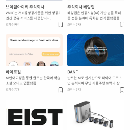
브이엠아이씨 주식회사
주식회사 베링랩
VMIC는 저비용항공사들을 위한 항공기
베링랩은 인공지능(AI) 기반 법률 특허
엔진 공유 서비스를 제공합니다.
등 전문 분야에 특화된 번역 플랫폼을 개
발하고 있는 스타트업입니다.
조회수 994
조회수 575
하이로컬
BANF
AI언어교정을 통한 글로벌 한국어 학습
반프는 AI로 실시간으로 타이어 도로 노
소셜 오디오 앱플랫폼
면 분석하여 무인 자율주행 트럭과 장거
리 물류를 지원합니다.
조회수 779
조회수 393