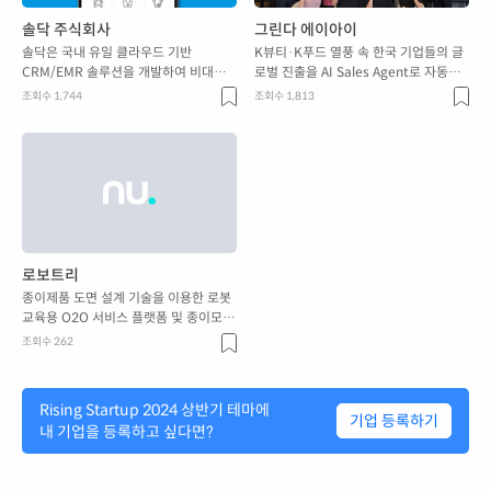
솔닥 주식회사
그린다 에이아이
솔닥은 국내 유일 클라우드 기반
K뷰티·K푸드 열풍 속 한국 기업들의 글
CRM/EMR 솔루션을 개발하여 비대면
로벌 진출을 AI Sales Agent로 자동화
진료를 제공하는 고도 기술력 기반 서비
하는 스타트업입니다
조회수 1,744
조회수 1,813
스 입니다.
로보트리
종이제품 도면 설계 기술을 이용한 로봇
교육용 O2O 서비스 플랫폼 및 종이모듈
개발
조회수 262
Rising Startup 2024 상반기
테마에
기업 등록하기
내 기업을 등록하고 싶다면?