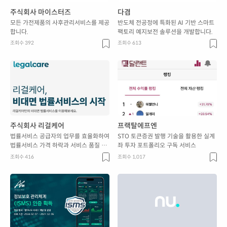
주식회사 마이스터즈
다겸
모든 가전제품의 사후관리서비스를 제공
반도체 전공정에 특화된 AI 기반 스마트
합니다.
팩토리 예지보전 솔루션을 개발합니다.
조회수 392
조회수 613
주식회사 리걸케어
프랙탈에프엔
법률서비스 공급자의 업무를 효율화하여
STO 토큰증권 발행 기술을 활용한 실계
법률서비스 가격 하락과 서비스 품질 표
좌 투자 포트폴리오 구독 서비스
준화를 실현합니다.
조회수 416
조회수 1,017