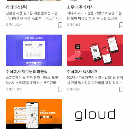
리베이션(주)
소무나 주식회사
친환경 제품 원스톱 개발 솔루션 기업
배터리 제어 기술을 기반으로 맑은 하늘
‘리베이션’은 제품 R&D부터, 제조까지
을 보며 마음껏 숨 쉴 수 있는 도심을 만
책임지는 친환경 패키지 솔루션 기업입
들어가는 소셜벤서 소무나(주)입니다.
조회수 1,024
조회수 358
니다.
주식회사 제로원리퍼블릭
주식회사 엑시터즈
소프트웨어 툴 구독 관리 서비스, B2B
PX24는 "AI 자판기 + 모바일앱"을 통해
SaaS '스코디'를 운영하는 제로원리퍼
서 전국 헬스장을 인건비와 고정 임대료
블릭입니다.
가 없는 "H&B 스토어"로 만드는 솔루션
조회수 1,202
조회수 500
입니다.